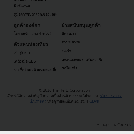
นิวซีแลนด์
คู่มือการขับรถสวิตเซอร์แลนด์
ลูกค้าองค์กร
ฝ่ายสนับสนุนลูกค้า
โอกาสเข้าร่วมแฟรนไชส์
ติดต่อเรา
สาขาเช่ารถ
ตัวแทนท่องเที่ยว
รถเช่า
เข้าสู่ระบบ
คะแนนสะสมสำหรับสมาชิก
เครื่องมือ GDS
ขอใบเสร็จ
รายชื่อติดต่อตัวแทนท่องเที่ยว
© 2026 The Hertz Corporation
เฮิรทซ์ให้ความสำคัญกับความเป็นส่วนตัวของคุณ โปรดอ่าน “
นโยบายความ
เป็นส่วนตัว
”เพื่อดูรายละเอียดเพิ่มเติม |
GDPR
Manage my Cookies