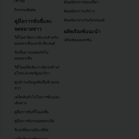
เช่าซื้อ
พันธมิตรการท่องเที่ยว
กิจกรรมพิเศษ
พันธมิตรการบริการ
พันธมิตรประกันภัยรถยนต์
คู่มือการขับขี่และ
จดหมายข่าว
ผลิตภัณฑ์แนะนำ
วีดีโอสาธิตการขับรถสำหรับ
เฮิร์ตซ์คอลเลกชัน
ออสเตรเลียและนิวซีแลนด์
ขับขี่อย่างปลอดภัยใน
ออสเตรเลีย
วีดีโอเคล็ดลับการขับรถสำหรับ
ยุโรปและสหรัฐอมเริกา
ศูนย์รวมข้อมูลขับมือซ้ายและ
ขวา
เคล็ดลับทั่วไปในการขับเองและ
เส้นทาง
คู่มือการขับขี่ในเอเซีย
คู่มือการขับรถออสเตรเลีย
รับรถที่สนามบิน เพิร์ท
เคล็ดลับการขับรถเอง