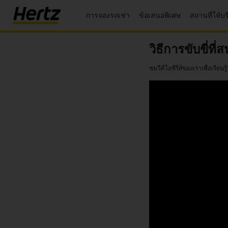
การจองรถเช่า
ข้อเสนอพิเศษ
สถานที่ให้บ
เมนู
รับใบ
วิธีการขับขี่ท
เสนอ
ราคา
ชมวีดีโอซีรี่ส์ของเราเพื่อเรียนรู
หรือ
จอง
รถ
แก้ไข/
ยกเลิก
การ
จอง
ข้อ
เสนอ
พิเศษ
สมัคร
สมาชิก/