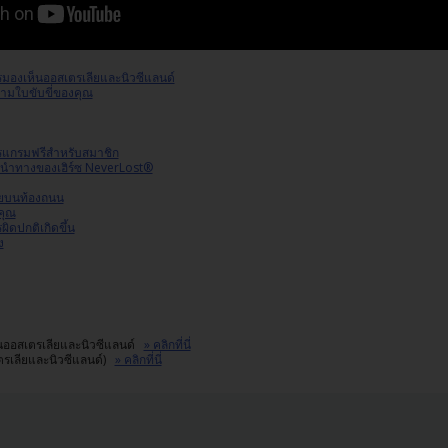
ารมองเห็นออสเตรเลียและนิวซีแลนด์
ามใบขับขี่ของคุณ
ปรแกรมฟรีสำหรับสมาชิก
นำทางของเฮิร์ซ NeverLost®
ัยบนท้องถนน
คุณ
ิดปกติเกิดขึ้น
ง
ในออสเตรเลียและนิวซีแลนด์
» คลิกที่นี่
เตรเลียและนิวซีแลนด์)
» คลิกที่นี่