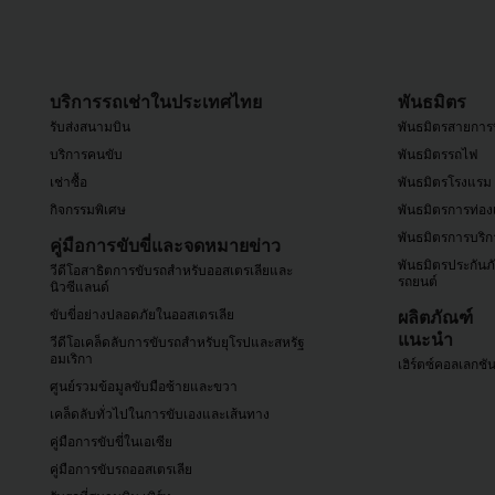
บริการรถเช่าในประเทศไทย
พันธมิตร
รับส่งสนามบิน
พันธมิตรสายการ
บริการคนขับ
พันธมิตรรถไฟ
เช่าซื้อ
พันธมิตรโรงแรม
กิจกรรมพิเศษ
พันธมิตรการท่องเ
พันธมิตรการบริก
คู่มือการขับขี่และจดหมายข่าว
พันธมิตรประกันภ
วีดีโอสาธิตการขับรถสำหรับออสเตรเลียและ
รถยนต์
นิวซีแลนด์
ขับขี่อย่างปลอดภัยในออสเตรเลีย
ผลิตภัณฑ์
แนะนำ
วีดีโอเคล็ดลับการขับรถสำหรับยุโรปและสหรัฐ
อมเริกา
เฮิร์ตซ์คอลเลกชั
ศูนย์รวมข้อมูลขับมือซ้ายและขวา
เคล็ดลับทั่วไปในการขับเองและเส้นทาง
คู่มือการขับขี่ในเอเซีย
คู่มือการขับรถออสเตรเลีย