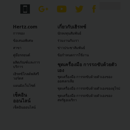
เฮิรทซ์
โกลด์
พลัส
รี
Hertz.com
เกี่ยวกับเฮิรทซ์
วอร์ดส
การจอง
นักลงทุนสัมพันธ์
ข้อเสนอพิเศษ
ร่วมงานกับเรา
คู่มือ
สาขา
ข่าวประชาสัมพันธ์
ยาน
พาหนะ
คู่มือรถยนต์
ข้อกำหนดการใช้งาน
ผลิตภัณฑ์และการ
ชุดเครื่องมือ การรถขับด้วยตัว
บริการ
เอง
ผลิตภัณฑ์
เฮิรทซ์โกลด์พลัสรี
และ
ชุดเครื่องมือ การรถขับด้วยตัวเองของ
วอร์ดส
ออสเตรเลีย
บริการ
แผนผังเว็บไซต์
ชุดเครื่องมือ การรถขับด้วยตัวเองของยุโรป
เช็คอิน
ชุดเครื่องมือ การรถขับด้วยตัวเองของ
คน
ออนไลน์
สหรัฐอเมริกา
ขับ
เช็คอินออนไลน์
รถ