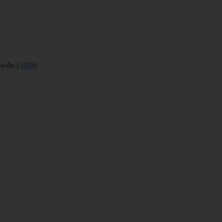
ิ่มเติม |
GDPR