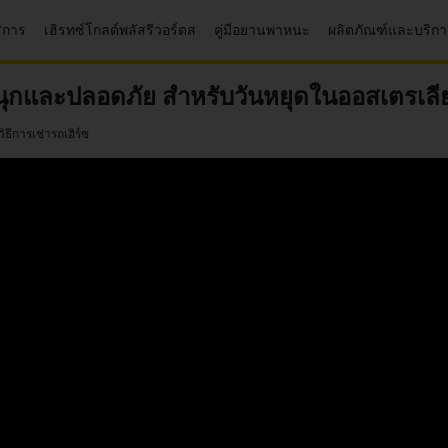
ริการ
เฮิรทซ์โกลด์พลัสรีวอร์ดส
คู่มือยานพาหนะ
ผลิตภัณฑ์และบริก
ี่สนุกและปลอดภัย สำหรับวันหยุดในออสเตรเล
้วิธีการเช่ารถเฮิร์ซ