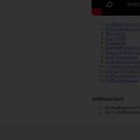
ภาพ
รวม
TH/TH
ทางที่ดีที่สุดในการก
วีธีการเตรียมความคว
วีธีการเช่ารถ
ค้นหารถที่ใช่
การ
รับรถของคุณ
โกล์ดพลัสรีวอร์ดส โ
จอง
นำทางง่ายๆด้วยระบบ
รถ
เติมน้ำมันรถของคุณ
เช่า
การขับขี่อย่างปลอดภ
การปกป้องรถเช่าของ
จะทำอย่างไรถ้ามีอะไรผ
ค่าปรับและค่าผ่านทา
ข้อ
การคืนรถเช่าของคุณ
เสนอ
พิเศษ
ลิงก์ที่เป็นประโยชน์:
ข้อเสนอพิเศษรถเช่า
สถาน
บัตรกำนัลเฮิร์ซ (ออส
ที่
ให้
บริการ