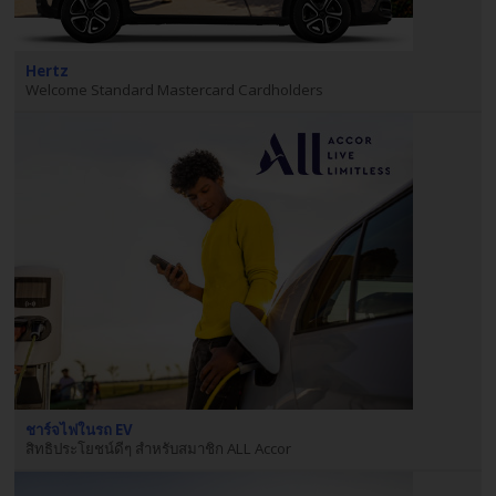
ภาพ
รวม
Hertz
TH/TH
Welcome Standard Mastercard Cardholders
การ
จอง
รถ
เช่า
ข้อ
เสนอ
พิเศษ
สถาน
ที่
ให้
ชาร์จไฟในรถ EV
สิทธิประโยชน์ดีๆ สำหรับสมาชิก ALL Accor
บริการ