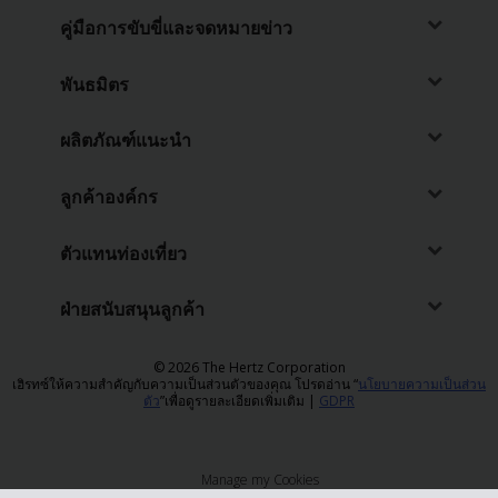
คู่มือการขับขี่และจดหมายข่าว
พันธมิตร
ผลิตภัณฑ์แนะนำ
ลูกค้าองค์กร
ตัวแทนท่องเที่ยว
ฝ่ายสนับสนุนลูกค้า
© 2026 The Hertz Corporation
เฮิรทซ์ให้ความสำคัญกับความเป็นส่วนตัวของคุณ โปรดอ่าน “
นโยบายความเป็นส่วน
ตัว
”เพื่อดูรายละเอียดเพิ่มเติม |
GDPR
Manage my Cookies