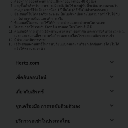
ต้องทำการจองล่วงหน้าก่อนเดินทางอย่างน้อย 48 ชั่วโมง
อายุขั้นต่ำสำหรับการเช่ารถมีผลบังคับใช้ และผู้ขับขี่จะต้องครอบครองใบ
อนุญาตขับขี่ไว้แล้วอย่างน้อย 1 ปีขึ้นไป (2 ปีขึ้นไปสำหรับฮ่องกง)
ข้อเสนอนี้ใช้ได้ต่อครั้งและระยะเป็นไมล์เท่านั้นและไม่สามารถนำไปใช้กับ
ภาษีค่าธรรมเนียมและบริการเสริม
ข้อเสนอนี้ไม่สามารถใช้ได้กับการเช่ารถแบบเช่าภายในประเทศ
ไม่สามารถใช้ร่วมกับอัตราอื่น ส่วนลด โปรโมชั่นอื่นได้
คุณสมบัติการเช่ารถเฮิร์ทซระยะเวลาเช่า ข้อจำกัด และการส่งคืนรถจะมีผล ณ
เวลาและสถานที่เช่าตามข้อกำหนดและเงื่อนไขของแผนอัตราการเช่า
มีช่วงเวลาปิดการขาย
เฮิร์ทซขอสงวนสิทธิ์ในการเปลี่ยนแปลงและ / หรือยกเลิกข้อเสนอโดยไม่ได้
แจ้งให้ทราบล่วงหน้า
Hertz.com
เช็คอินออนไลน์
เกี่ยวกับเฮิรทซ์
ชุดเครื่องมือ การรถขับด้วยตัวเอง
บริการรถเช่าในประเทศไทย