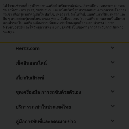
ไม่ว่าจะเช่ารถเพื่อธุรกิจของคุณหรือสำหรับการพักผ่อน เฮิรทซ์มีความหลากหลายของ
รถ อาทิเช่น รถหรูหรา, รถขับสนุก, และรถไฮบริดที่สามารถตอบสนองทุกความต้องการ
รถเช่า เลือกรุ่นรถที่คุณสนใจ ปอร์เช่, เฟอร์รารี, ลัมโบร์กีนี, แอสตันมาร์ติน, เทสลาและ
อื่น ๆ ตรวจสอบรุ่นรถทั้งหมดของ Hertz Collections (รถยนต์ที่หลากหลายเป็นพิเศษ)
และสำรองโมเดลที่คุณต้องการ เพิ่มแผนขับขี่ของคุณด้วยระบบนำทาง Hertz
NeverLost® และให้วิทยุดาวเทียม SiriusXM® เป็นช่องรายการสำหรับการเดินทาง
ของคุณ
Hertz.com
เช็คอินออนไลน์
เกี่ยวกับเฮิรทซ์
ชุดเครื่องมือ การรถขับด้วยตัวเอง
บริการรถเช่าในประเทศไทย
คู่มือการขับขี่และจดหมายข่าว