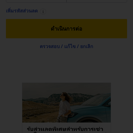
ภาพ
รวม
เพิ่มรหัสส่วนลด
TH/TH
ดำเนินการต่อ
การ
ตรวจสอบ / แก้ไข / ยกเลิก
จอง
รถ
เช่า
ข้อ
เสนอ
พิเศษ
สถาน
ที่
ให้
บริการ