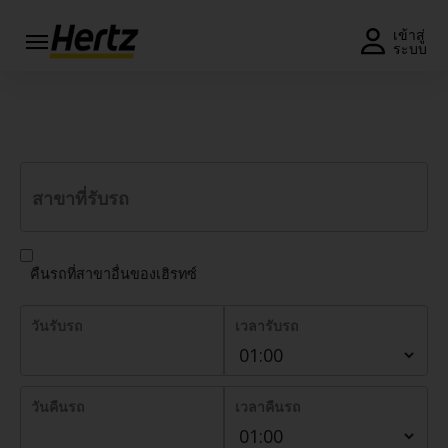
เมนู
เข้าสู่
ระบบ
รับใบ
รถเช่าเฮิร์ทซ ไปกันเถอะ!
เสนอ
ราคา
หรือ
จอง
รถ
สาขาที่รับรถ
แก้ไข/
ยกเลิก
การ
คืนรถที่สาขาอื่นของเฮิรทซ์
จอง
วันรับรถ
เวลารับรถ
ข้อ
เสนอ
พิเศษ
วันคืนรถ
เวลาคืนรถ
สมัคร
สมาชิก/