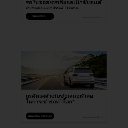
เฮิรทซ์
โกลด์
พลัส
รี
วอร์ดส
คู่มือ
ยาน
พาหนะ
ผลิตภัณฑ์
และ
บริการ
คน
ขับ
รถ