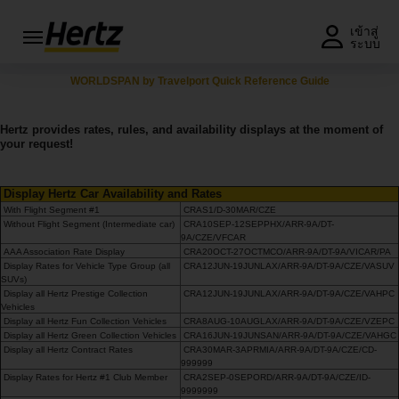
เมนู
เข้าสู่
ระบบ
รับใบ
WORLDSPAN by Travelport Quick Reference Guide
เสนอ
ราคา
Hertz provides rates, rules, and availability displays at the moment of
หรือ
your request!
จอง
รถ
Display Hertz Car Availability and Rates
แก้ไข/
With Flight Segment #1
CRAS1/D-30MAR/CZE
ยกเลิก
Without Flight Segment (Intermediate car)
CRA10SEP-12SEPPHX/ARR-9A/DT-
9A/CZE/VFCAR
การ
AAA Association Rate Display
CRA20OCT-27OCTMCO/ARR-9A/DT-9A/VICAR/PA
จอง
Display Rates for Vehicle Type Group (all
CRA12JUN-19JUNLAX/ARR-9A/DT-9A/CZE/VASUV
SUVs)
Display all Hertz Prestige Collection
CRA12JUN-19JUNLAX/ARR-9A/DT-9A/CZE/VAHPC
ข้อ
Vehicles
เสนอ
Display all Hertz Fun Collection Vehicles
CRA8AUG-10AUGLAX/ARR-9A/DT-9A/CZE/VZEPC
พิเศษ
Display all Hertz Green Collection Vehicles
CRA16JUN-19JUNSAN/ARR-9A/DT-9A/CZE/VAHGC
Display all Hertz Contract Rates
CRA30MAR-3APRMIA/ARR-9A/DT-9A/CZE/CD-
999999
สมัคร
Display Rates for Hertz #1 Club Member
CRA2SEP-0SEPORD/ARR-9A/DT-9A/CZE/ID-
สมาชิก/
9999999