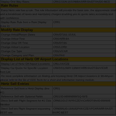
Display One Way Rates
CRA12JUN-19JUNMIA/ARR-9A/DT-9A/DO-MCO
ภาพ
Rate Rules
รวม
Every Hertz rate has a rule. The rule information will provide the base rate, the approximate total
and a breakdown of taxes and mandatory charges enabling you to quote rates accurately and
with confidence.
TH/TH
Display Rate Rule from a Rate Display
CRR1
(Line 1)
Modify Rate Display
Change Arrival/Return Dates
การ
CRA/D7JUL-10JUL
Change Arrival Time
CRA/ARR-8A
จอง
Change Drop Off Time
CRA/DT-9A
รถ
Change Arrival Location
CRA/LORD
เช่า
Change Car Type
CRA/VICAR
Change Category and Plan
CRA/PAX
Display List of Hertz Off Airport Locations
Display List of Hertz Off Airport Locations
CRLLAX/CZE
ข้อ
Display Car Quote for Specific Location
CRA5/D12MAY-19MAY/ARR-9A/DT-9A/VICAR
เสนอ
from List
พิเศษ
For more complete information on finding and booking Hertz Off Airport locations in Worldspan,
please refer to the list of GDS Tools for a short and informative training module.
Hertz Sell Entries
Reference Sell from a Hertz Display, (line
CR01
สถาน
#1)
ที่
Reference Sell with Optional Fields
CR01/ID-99999999/SQ-NVS
ให้
Direct Sell with Flight Segment for #1 Club
CRNS2/D-27APR/CZE/VICAR/DT-9A/ID-999999
Member
บริการ
Direct Sell w/o Flight Segment requesting
CRN08AUG-16AUGPHX/CZE/VFCAR/ARR-9A/DT-
BEST rate
9A/RC-BEST