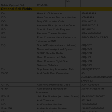
field
Delete Optional Field
CR¤1/SI-
Optional Sell Fields
ID/-
Hertz #1 Club Number
/ID-9999999
/CD-
Hertz Corporate Discount Number
/CD-99999
/DO-
Drop Off Location Code
/DO-LAXC16
/PUP-
Alternate Pick Up Location Code
/PUP-NYCC12
/RC-
Specific Rate Code Request
/RC-ABCD1
/FT-
Frequent Traveler Number
/FT-XX99999999
/NM-
Enter Customer Name if other than
/NM-GLEASON CAROL
1st name in PNR
/SQ-
Special Equipment (ex. child seat)
/SQ-CST
NeverLost Navigational System
/SQ-NVS
SIRIUS Satellite Radio
/SQ-CSR
Hand Controls - Left Side
/SQ-HCL
Hand Controls - Right Side
/SQ-HCR
Skierized Vehicles
/SQ-SKV
/SI-
Supplementary Information Field
/SI-RQST FORD
/G-CC
Add Credit Card Guarantee
/G-
CCAX1234567890103270
EXP10-12
/CP-PC
Add Hertz Promotional Code
/CP-PC999999
/SI-RF
Add Booking Travel Agent
/SI-RF-JANESMITH
Information
/FX-US
Add Fax Number (ex. United States)
/FX-US4052806687
/IT
Add IT Number
/ITUSA1
/VO-
Add Voucher Number
.VO-9999999
/SI-AUTH
Add Authorization Number
/SI-AUTH99999999