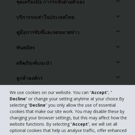
ชุดเครื่องมือ การรถขับด้วยตัวเอง
บริการรถเช่าในประเทศไทย
คู่มือการขับขี่และจดหมายข่าว
พันธมิตร
ผลิตภัณฑ์แนะนำ
ลูกค้าองค์กร
We use cookies on our website. You can “
Accept
”, “
ตัวแทนท่องเที่ยว
Decline
” or change your setting anytime at your choice.By
selecting “
Decline
” you only allow the use of essential
ฝ่ายสนับสนุนลูกค้า
cookies that make our site work. You may disable these by
changing your browser settings, but this may affect how the
website functions. By selecting “
Accept
”, we will set all
© 2026 The Hertz Corporation
เฮิรทซ์ให้ความสำคัญกับความเป็นส่วนตัวของคุณ โปรดอ่าน “
นโยบายความเป็นส่วน
optional cookies that help us analyse traffic, offer enhanced
ตัว
”เพื่อดูรายละเอียดเพิ่มเติม |
GDPR