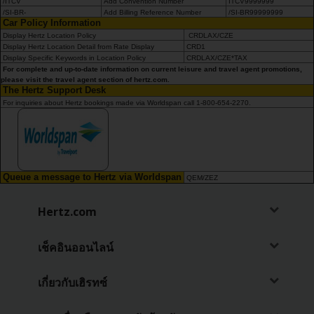
/ITCV
Add Convention Number
ITCV9999999
/SI-BR-
Add Billing Reference Number
/SI-BR99999999
Car Policy Information
Display Hertz Location Policy
CRDLAX/CZE
Display Hertz Location Detail from Rate Display
CRD1
Display Specific Keywords in Location Policy
CRDLAX/CZE*TAX
For complete and up-to-date information on current leisure and travel agent promotions,
please visit the travel agent section of hertz.com.
The Hertz Support Desk
For inquiries about Hertz bookings made via Worldspan call 1-800-654-2270.
Queue a message to Hertz via Worldspan
QEM/ZEZ
Hertz.com
เช็คอินออนไลน์
เกี่ยวกับเฮิรทซ์