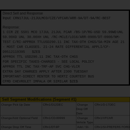
เฮิรทซ์
โกลด์
Direct Sell and Response
พลัส
Input:
CRN17JUL-21JULMCO/CZE/VFCAR/ARR-9A/DT-9A/RC-BEST
รี
วอร์ดส
Response:
1
CCR ZE SS01 MCO 17JUL 21JUL FCAR /BS-1P/RG-USD 59.99WD
UNL
59.99XD UNL 30.00XH UNL /RC-MCLE/LO16/ARR-0900/DT-0900/NM-
TEST C/RI-APPROX TTLUSD290.11 INC TAX-OTH CHGS/SA-MIN AGE 21
คู่มือ
- MOST CAR CLASSES. 21-24 RATE DIFFERENTIAL APPLI/CF-
ยาน
D9512119395
$ZE$
พาหนะ
APPROX TTL USD290.11 INC TAX-OTH CHGS
FOR SPECIFIC TAXES-CHARGES - SEE LOCAL POLICY
APPROX TTL INC TAX-TRF-AP SVC CHG-VLCR
ผลิตภัณฑ์
EXTRA DAY CHARGES APPLY AFTER 2300 TUESDAY
และ
IMPORTANT-DIRECT RENTER TO HERTZ COURTESY BUS
CFMD CHEVROLET IMPALA OR SIMILAR $ZE$
บริการ
คน
Sell Segment Modifications (Segment #1)
ขับ
Change Pick Up Date
CR¤1/D12DEC
Change
CR¤1/D-17DEC
Drop Off
รถ
Date
Change/Add Optional Field
CR¤1/CD-99999
Change
CR¤1/VFCAR
Vehicle Type
Change Drop Off Time
CR¤1/DT-9P
Add / SI-
CR¤1/SI-PREFERS FORD