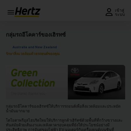
เมนู
เข้าสู่
ระบบ
รับใบ
เสนอ
กลุ่มรถอีโคคาร์ของเฮิรทซ์
ราคา
หรือ
Australia and New Zealand
จอง
รักษาสิ่งแวดล้อมด้วยรถยนต์ของคุณ
รถ
แก้ไข/
ยกเลิก
การ
จอง
ข้อ
เสนอ
กลุ่มรถอีโคคาร์ของเฮิรทซ์ให้บริการรถยนต์เพื่อสิ่งแวดล้อมและประหยัด
พิเศษ
น้ำมันมากมาย
โตโยตาพรีอุสไฮบริดใหม่ให้บริการลูกค้าเฮิร์ทซ์ด้วยพื้นที่ที่กว้างขวางและ
สมัคร
ทันสมัยด้วยเส้นเงาและหลังคาครอบคลุมที่ยังให้ประโยชน์อย่างมี
สมาชิก/
ประสิทธิภาพ การจับคู่ของไฟฟ้า EV-มอเตอร์กับเครื่องยนต์เบนซินที่