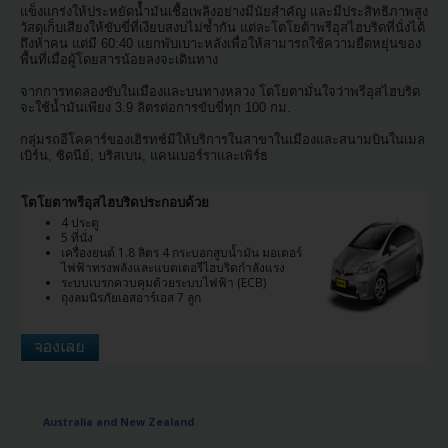
ภาพ
แข็งแกร่งให้ประหยัดน้ำมันเชื้อเพลิงอย่างมีนัยสำคัญ และมีประสิทธิภาพสูง
วัสดุเก็บเสียงให้ขับขี่ที่เงียบสงบไม่ซ้ำกัน แต่ละโตโยต้าพรีอุสไฮบริดที่นั่งได้
รวม
ถึงห้าคน แต่มี 60:40 แยกพับเบาะหลังเพื่อให้สามารถใช้ความยืดหยุ่นของ
พื้นที่เมื่อผู้โดยสารน้อยลงจะเดินทาง
TH/TH
จากการทดลองขับในเมืองและบนทางหลวง โตโยตามั่นใจว่าพรีอุสไฮบริด
จะใช้น้ำมันเพียง 3.9 ลิตรต่อการขับขี่ทุก 100 กม.
การ
กลุ่มรถอีโคคาร์ของเฮิรทซ์มีให้บริการในสาขาในเมืองและสนามบินในเมล
เบิร์น, ซิดนีย์, บริสเบน, แคนเบอร์ราและเพิร์ธ
จอง
รถ
เช่า
โตโยตาพรีอุสไฮบริดประกอบด้วย
4 ประตู
5 ที่นั่ง
ข้อ
เครื่องยนต์ 1.8 ลิตร 4 กระบอกสูบน้ำมัน มอเตอร์
ไฟฟ้าทรงพลังและแบตเตอรีไฮบริดกำลังแรง
เสนอ
ระบบเบรกควบคุมด้วยระบบไฟฟ้า (ECB)
พิเศษ
ถุงลมนิรภัยเอสอาร์เอส 7 ลูก
สถาน
ที่
ให้
บริการ
Australia and New Zealand