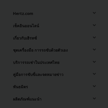
เฮิรทซ์
โกลด์
พลัส
Hertz.com
รี
วอร์ดส
เช็คอินออนไลน์
คู่มือ
เกี่ยวกับเฮิรทซ์
ยาน
พาหนะ
ชุดเครื่องมือ การรถขับด้วยตัวเอง
ผลิตภัณฑ์
บริการรถเช่าในประเทศไทย
และ
บริการ
คู่มือการขับขี่และจดหมายข่าว
คน
พันธมิตร
ขับ
รถ
ผลิตภัณฑ์แนะนำ