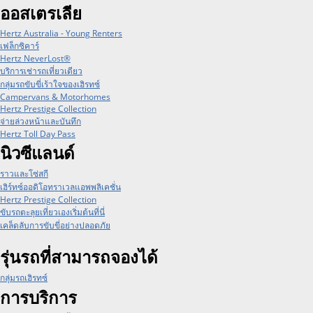
ออสเตรเลีย
Hertz Australia - Young Renters
เฟล็กซิคาร์
Hertz NeverLost®
บริการเช่ารถเที่ยวเดียว
กลุ่มรถขับขี่เร้าใจของเฮิรทซ์
Campervans & Motorhomes
Hertz Prestige Collection
จ่ายล่วงหน้าและบันทึก
Hertz Toll Day Pass
นิวซีแลนด์
ราวและโซ่สกี
เฮิร์ทซ์ออดิโอทราเวลแอพพลิเคชั่น
Hertz Prestige Collection
ขับรถตะลุยเที่ยวเองเริ่มต้นที่นี่
เคล็ดลับการขับขี่อย่างปลอดภัย
รุ่นรถที่สามารถจองได้
กลุ่มรถเฮิรทซ์
การบริการ