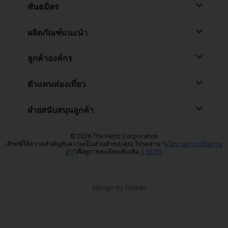
พันธมิตร
ภาพ
รวม
ผลิตภัณฑ์แนะนำ
TH/TH
ลูกค้าองค์กร
การ
จอง
ตัวแทนท่องเที่ยว
รถ
เช่า
ฝ่ายสนับสนุนลูกค้า
ข้อ
© 2026 The Hertz Corporation
เสนอ
เฮิรทซ์ให้ความสำคัญกับความเป็นส่วนตัวของคุณ โปรดอ่าน “
นโยบายความเป็นส่วน
พิเศษ
ตัว
”เพื่อดูรายละเอียดเพิ่มเติม |
GDPR
สถาน
ที่
Manage my Cookies
ให้
บริการ