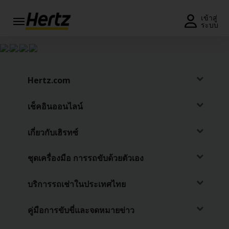
เมนู
เข้าสู่
ระบบ
รับใบ
เสนอ
ราคา
หรือ
Hertz.com
จอง
รถ
เช็คอินออนไลน์
แก้ไข/
ยกเลิก
เกี่ยวกับเฮิรทซ์
การ
จอง
ชุดเครื่องมือ การรถขับด้วยตัวเอง
ข้อ
เสนอ
บริการรถเช่าในประเทศไทย
พิเศษ
คู่มือการขับขี่และจดหมายข่าว
สมัคร
สมาชิก/