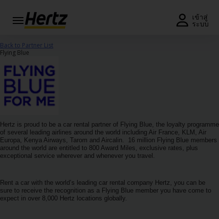
เมนู
เข้าสู่
ระบบ
รับใบ
Back to Partner List
เสนอ
Flying Blue
ราคา
หรือ
จอง
รถ
แก้ไข/
ยกเลิก
Hertz is proud to be a car rental partner of Flying Blue, the loyalty programme
การ
of several leading airlines around the world including Air France, KLM, Air
Europa, Kenya Airways, Tarom and Aircalin. 16 million Flying Blue members
จอง
around the world are entitled to 800 Award Miles, exclusive rates, plus
exceptional service wherever and whenever you travel.
ข้อ
เสนอ
Rent a car with the world’s leading car rental company Hertz, you can be
พิเศษ
sure to receive the recognition as a Flying Blue member you have come to
expect in over 8,000 Hertz locations globally.
สมัคร
สมาชิก/