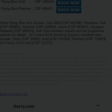
Flying Blue Gold
CDP 1393441
Flying Blue Platinum
CDP 808437
Other Flying Blue tiers include: Club 2000 (CDP 620788), Petroleum Club
(CDP 558860), Abonnés (CDP 628800), Jeune (CDP 962007), Voyageur
Rewards (CDP 666874), Golf Club members should visit the programme
website for details. Air France-KLM American Express members tiers
include: Silver (CDP 54381), Gold (CDP 511000), Platinum (CDP 716953).
Air France VISA card (CDP 711271).
Terms and Conditions
Flying Blue Award Miles are not awarded on corporate contract rates, promotional, staff, travel
industry, and tour operator rates. Typically rates include loss/damage waivers and unlimited
mileage with the exception of source France where 250km per day and collision and theft
insurance apply. Typically rates exclude tax, location service charge and vehicle licence fee , For
all prepaid rentals in USA or Canada and weekly and weekend prepaid rentals in Europe,
discounts apply to the full rate excluding tax. *Upgrades are subject to availability, and Gold and
Platinum members must show their membership card. **Hertz double upgrade coupon is
included in the Flying Blue Platinum welcome pack.
Back to Partner List
Hertz.com