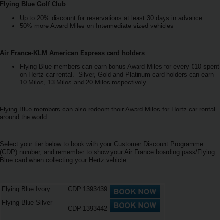
Flying Blue Golf Club
เฮิรทซ์
โกลด์
Up to 20% discount for reservations at least 30 days in advance
พลัส
50% more Award Miles on Intermediate sized vehicles
รี
วอร์ดส
Air France-KLM American Express card holders
Flying Blue members can earn bonus Award Miles for every €10 spent
คู่มือ
on Hertz car rental. Silver, Gold and Platinum card holders can earn
ยาน
10 Miles, 13 Miles and 20 Miles respectively.
พาหนะ
Flying Blue members can also redeem their Award Miles for Hertz car rental
around the world.
ผลิตภัณฑ์
และ
บริการ
Select your tier below to book with your Customer Discount Programme
(CDP) number, and remember to show your Air France boarding pass/Flying
Blue card when collecting your Hertz vehicle.
คน
ขับ
รถ
Flying Blue Ivory
CDP 1393439
Flying Blue Silver
CDP 1393442