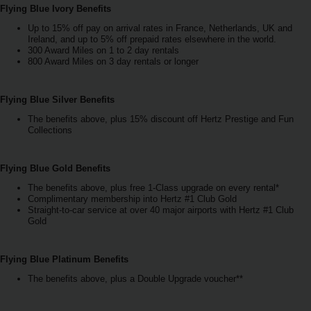
ภาพ
Flying Blue Ivory Benefits
รวม
Up to 15% off pay on arrival rates in France, Netherlands, UK and
Ireland, and up to 5% off prepaid rates elsewhere in the world.
300 Award Miles on 1 to 2 day rentals
TH/TH
800 Award Miles on 3 day rentals or longer
การ
Flying Blue Silver Benefits
จอง
The benefits above, plus 15% discount off Hertz Prestige and Fun
รถ
Collections
เช่า
Flying Blue Gold Benefits
ข้อ
เสนอ
The benefits above, plus free 1-Class upgrade on every rental*
Complimentary membership into Hertz #1 Club Gold
พิเศษ
Straight-to-car service at over 40 major airports with Hertz #1 Club
Gold
สถาน
ที่
Flying Blue Platinum Benefits
ให้
The benefits above, plus a Double Upgrade voucher**
บริการ