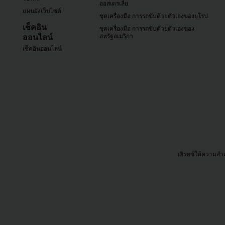
ออสเตรเลีย
ภาพ
แผนผังเว็บไซต์
ชุดเครื่องมือ การรถขับด้วยตัวเองของยุโรป
รวม
เช็คอิน
ชุดเครื่องมือ การรถขับด้วยตัวเองของ
ออนไลน์
สหรัฐอเมริกา
TH/TH
เช็คอินออนไลน์
การ
จอง
รถ
เช่า
ข้อ
เสนอ
พิเศษ
เฮิรทซ์ให้ความสำ
สถาน
ที่
ให้
บริการ