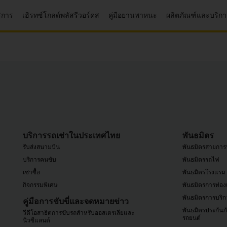
ริการ
เฮิรทซ์โกลด์พลัสรีวอร์ดส
คู่มือยานพาหนะ
ผลิตภัณฑ์และบริก
บริการรถเช่าในประเทศไทย
พันธมิตร
รับส่งสนามบิน
พันธมิตรสายการ
บริการคนขับ
พันธมิตรรถไฟ
เช่าซื้อ
พันธมิตรโรงแรม
กิจกรรมพิเศษ
พันธมิตรการท่องเ
พันธมิตรการบริก
คู่มือการขับขี่และจดหมายข่าว
พันธมิตรประกันภ
วีดีโอสาธิตการขับรถสำหรับออสเตรเลียและ
รถยนต์
นิวซีแลนด์