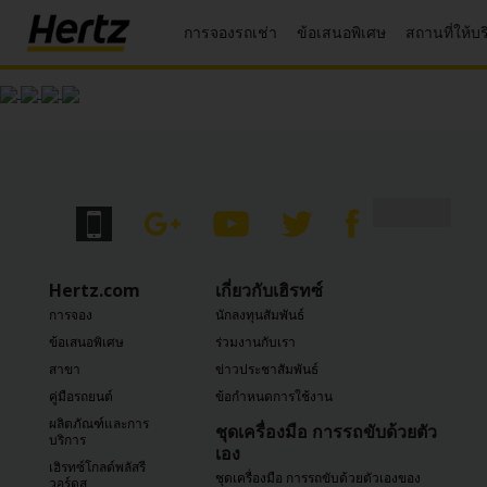
การจองรถเช่า
ข้อเสนอพิเศษ
สถานที่ให้บ
เมนู
รับใบ
เสนอ
ราคา
หรือ
จอง
รถ
แก้ไข/
ยกเลิก
Hertz.com
เกี่ยวกับเฮิรทซ์
การ
การจอง
นักลงทุนสัมพันธ์
จอง
ข้อเสนอพิเศษ
ร่วมงานกับเรา
ข้อ
สาขา
ข่าวประชาสัมพันธ์
เสนอ
คู่มือรถยนต์
ข้อกำหนดการใช้งาน
พิเศษ
ผลิตภัณฑ์และการ
ชุดเครื่องมือ การรถขับด้วยตัว
บริการ
เอง
สมัคร
เฮิรทซ์โกลด์พลัสรี
ชุดเครื่องมือ การรถขับด้วยตัวเองของ
สมาชิก/
วอร์ดส