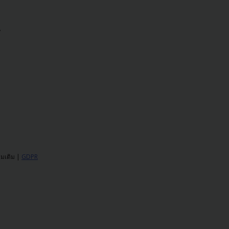
น
ิ่มเติม |
GDPR