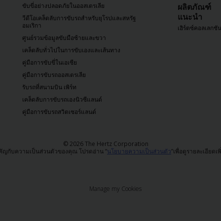
ขับขี่อย่างปลอดภัยในออสเตรเลีย
ผลิตภัณฑ์
แนะนำ
วีดีโอเคล็ดลับการขับรถสำหรับยุโรปและสหรัฐ
อมเริกา
เฮิร์ตซ์คอลเลกชั
ศูนย์รวมข้อมูลขับมือซ้ายและขวา
เคล็ดลับทั่วไปในการขับเองและเส้นทาง
คู่มือการขับขี่ในเอเซีย
คู่มือการขับรถออสเตรเลีย
รับรถที่สนามบิน เพิร์ท
เคล็ดลับการขับรถเองนิวซีแลนด์
คู่มือการขับรถสวิตเซอร์แลนด์
© 2026 The Hertz Corporation
คัญกับความเป็นส่วนตัวของคุณ โปรดอ่าน “
นโยบายความเป็นส่วนตัว
”เพื่อดูรายละเอียดเพ
Manage my Cookies